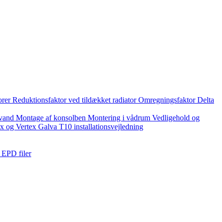
torer
Reduktionsfaktor ved tildækket radiator
Omregningsfaktor
Delta
 vand
Montage af konsolben
Montering i vådrum
Vedligehold og
x og Vertex Galva T10 installationsvejledning
l EPD filer