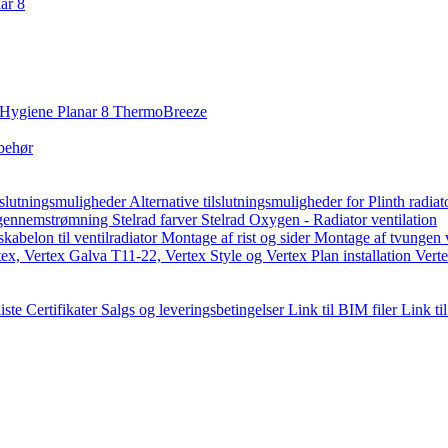
ar 8
Hygiene Planar 8
ThermoBreeze
lbehør
lslutningsmuligheder
Alternative tilslutningsmuligheder for Plinth radia
gennemstrømning
Stelrad farver
Stelrad Oxygen - Radiator ventilation
abelon til ventilradiator
Montage af rist og sider
Montage af tvungen
tex, Vertex Galva T11-22, Vertex Style og Vertex Plan installation
Verte
liste
Certifikater
Salgs og leveringsbetingelser
Link til BIM filer
Link ti