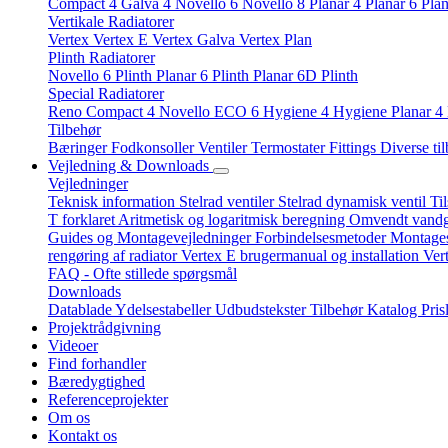
Compact 4
Galva 4
Novello 6
Novello 8
Planar 4
Planar 6
Plan
Vertikale Radiatorer
Vertex
Vertex E
Vertex Galva
Vertex Plan
Plinth Radiatorer
Novello 6 Plinth
Planar 6 Plinth
Planar 6D Plinth
Special Radiatorer
Reno Compact 4
Novello ECO 6
Hygiene 4
Hygiene Planar 4
Tilbehør
Bæringer
Fodkonsoller
Ventiler
Termostater
Fittings
Diverse ti
Vejledning & Downloads
Vejledninger
Teknisk information
Stelrad ventiler
Stelrad dynamisk ventil
Ti
T forklaret
Aritmetisk og logaritmisk beregning
Omvendt vand
Guides og Montagevejledninger
Forbindelsesmetoder
Montagesk
rengøring af radiator
Vertex E brugermanual og installation
Ver
FAQ - Ofte stillede spørgsmål
Downloads
Datablade
Ydelsestabeller
Udbudstekster
Tilbehør
Katalog
Pris
Projektrådgivning
Videoer
Find forhandler
Bæredygtighed
Referenceprojekter
Om os
Kontakt os