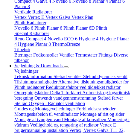
Compact 4
Galva 4
Novello 6
Novello 8
Planar 4
Planar 6
Planar 8
Vertikale Radiatorer
Vertex
Vertex E
Vertex Galva
Vertex Plan
Plinth Radiatorer
Novello 6 Plinth
Planar 6 Plinth
Planar 6D Plinth
Special Radiatorer
Reno Compact 4
Novello ECO 6
Hygiene 4
Hygiene Planar
4
Hygiene Planar 8
ThermoBreeze
Tilbehør
Bæringer
Fodkonsoller
Ventiler
Termostater
Fittings
Diverse
tilbehør
Vejledning & Downloads
Vejledninger
Teknisk information
Stelrad ventiler
Stelrad dynamisk ventil
Tilslutningsmuligheder
Alternative tilslutningsmuligheder for
Plinth radiatorer
Reduktionsfaktor ved tildækket radiator
Omregningsfaktor
Delta T forklaret
Aritmetisk og logaritmisk
beregning
Omvendt vandgennemstrømning
Stelrad farver
Stelrad Oxygen - Radiator ventilation
Guides og Montagevejledninger
Forbindelsesmetoder
Montageskabelon til ventilradiator
Montage af rist og sider
Montage af tvungen vand
Montage af konsolben
Montering i
vådrum
Vedligehold og rengøring af radiator
Vertex E
brugermanual og installation
Vertex, Vertex Galva T11-22,