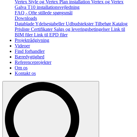
Vertex Style og Vertex Plan installation
Vertex og Vertex
Galva T10 installationsvejledning
FAQ - Ofte stillede spørgsmål
Downloads
Datablade
Ydelsestabeller
Udbudstekster
Tilbehør
Katalog
Prisliste
Certifikater
Salgs og leveringsbetingelser
Link til
BIM filer
Link til EPD filer
Projektrådgivning
Videoer
Find forhandler
Bæredygtighed
Referenceprojekter
Om os
Kontakt os