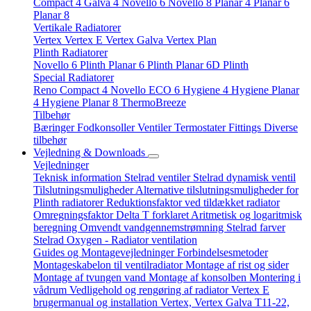
Compact 4
Galva 4
Novello 6
Novello 8
Planar 4
Planar 6
Planar 8
Vertikale Radiatorer
Vertex
Vertex E
Vertex Galva
Vertex Plan
Plinth Radiatorer
Novello 6 Plinth
Planar 6 Plinth
Planar 6D Plinth
Special Radiatorer
Reno Compact 4
Novello ECO 6
Hygiene 4
Hygiene Planar
4
Hygiene Planar 8
ThermoBreeze
Tilbehør
Bæringer
Fodkonsoller
Ventiler
Termostater
Fittings
Diverse
tilbehør
Vejledning & Downloads
Vejledninger
Teknisk information
Stelrad ventiler
Stelrad dynamisk ventil
Tilslutningsmuligheder
Alternative tilslutningsmuligheder for
Plinth radiatorer
Reduktionsfaktor ved tildækket radiator
Omregningsfaktor
Delta T forklaret
Aritmetisk og logaritmisk
beregning
Omvendt vandgennemstrømning
Stelrad farver
Stelrad Oxygen - Radiator ventilation
Guides og Montagevejledninger
Forbindelsesmetoder
Montageskabelon til ventilradiator
Montage af rist og sider
Montage af tvungen vand
Montage af konsolben
Montering i
vådrum
Vedligehold og rengøring af radiator
Vertex E
brugermanual og installation
Vertex, Vertex Galva T11-22,