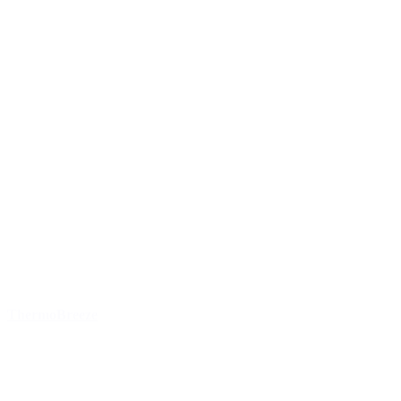
ThermoBreeze