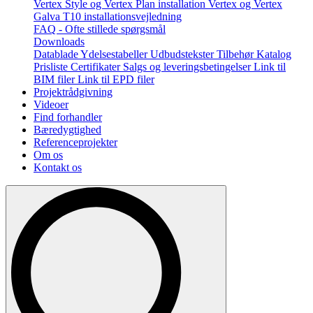
Vertex Style og Vertex Plan installation
Vertex og Vertex
Galva T10 installationsvejledning
FAQ - Ofte stillede spørgsmål
Downloads
Datablade
Ydelsestabeller
Udbudstekster
Tilbehør
Katalog
Prisliste
Certifikater
Salgs og leveringsbetingelser
Link til
BIM filer
Link til EPD filer
Projektrådgivning
Videoer
Find forhandler
Bæredygtighed
Referenceprojekter
Om os
Kontakt os