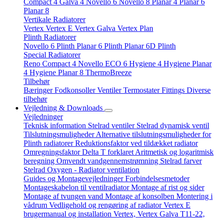
Compact 4
Galva 4
Novello 6
Novello 8
Planar 4
Planar 6
Planar 8
Vertikale Radiatorer
Vertex
Vertex E
Vertex Galva
Vertex Plan
Plinth Radiatorer
Novello 6 Plinth
Planar 6 Plinth
Planar 6D Plinth
Special Radiatorer
Reno Compact 4
Novello ECO 6
Hygiene 4
Hygiene Planar
4
Hygiene Planar 8
ThermoBreeze
Tilbehør
Bæringer
Fodkonsoller
Ventiler
Termostater
Fittings
Diverse
tilbehør
Vejledning & Downloads
Vejledninger
Teknisk information
Stelrad ventiler
Stelrad dynamisk ventil
Tilslutningsmuligheder
Alternative tilslutningsmuligheder for
Plinth radiatorer
Reduktionsfaktor ved tildækket radiator
Omregningsfaktor
Delta T forklaret
Aritmetisk og logaritmisk
beregning
Omvendt vandgennemstrømning
Stelrad farver
Stelrad Oxygen - Radiator ventilation
Guides og Montagevejledninger
Forbindelsesmetoder
Montageskabelon til ventilradiator
Montage af rist og sider
Montage af tvungen vand
Montage af konsolben
Montering i
vådrum
Vedligehold og rengøring af radiator
Vertex E
brugermanual og installation
Vertex, Vertex Galva T11-22,